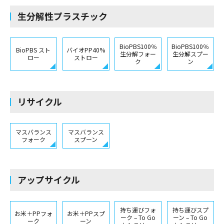
生分解性プラスチック
BioPBS100％
BioPBS100％
BioPBS スト
バイオPP40%
生分解フォー
生分解スプー
ロー
ストロー
ク
ン
リサイクル
マスバランス
マスバランス
フォーク
スプーン
アップサイクル
持ち運びフォ
持ち運びスプ
お米＋PPフォ
お米＋PPスプ
ーク – To Go
ーン – To Go
ーク
ーン