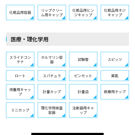
リップクリー
化粧品用ヒン
化粧品用ネジ
化粧品用容器
ム用キャップ
ジキャップ
キャップ
医療・理化学用
スライドコン
ホルマリン容
試験管
スピッツ
テナ
器
ロート
スパチュラ
ピンセット
薬匙
培養用キャッ
計量カップ
計量皿
医療用チップ
プ
理化学用検査
注射器用キャ
ミニカップ
容器
ップ