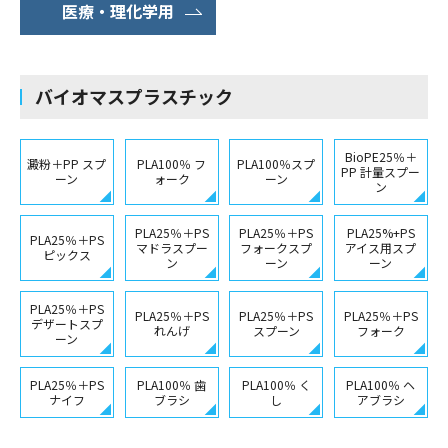
医療・理化学用
バイオマスプラスチック
BioPE25％＋
澱粉＋PP スプ
PLA100％ フ
PLA100％スプ
PP 計量スプー
ーン
ォーク
ーン
ン
PLA25％＋PS
PLA25％＋PS
PLA25%+PS
PLA25％＋PS
マドラスプー
フォークスプ
アイス用スプ
ピックス
ン
ーン
ーン
PLA25％＋PS
PLA25％＋PS
PLA25％＋PS
PLA25％＋PS
デザートスプ
れんげ
スプーン
フォーク
ーン
PLA25％＋PS
PLA100％ 歯
PLA100％ く
PLA100％ ヘ
ナイフ
ブラシ
し
アブラシ