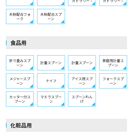
カトラリー –
カトラリー –
木粉配合フォ
木粉配合スプ
ーク
ーン
食品用
折り畳みスプ
家庭用計量ス
計量スプーン
計量スプーン
ーン
プーン
メジャースプ
アイス用スプ
フォークスプ
ナイフ
ーン
ーン
ーン
カッター付ス
マドラスプー
スプーンれん
プーン
ン
げ
化粧品用