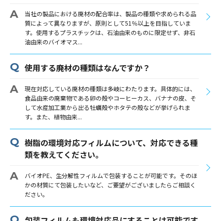
当社の製品における廃材の配合率は、製品の種類や求められる品
質によって異なりますが、原則として51％以上を目指していま
す。使用するプラスチックは、石油由来のものに限定せず、非石
油由来のバイオマス...
使用する廃材の種類はなんですか？
現在対応している廃材の種類は多岐にわたります。具体的には、
食品由来の廃棄物である卵の殻やコーヒーカス、バナナの皮、そ
して水産加工業から出る牡蠣殻やホタテの殻などが挙げられま
す。また、植物由来...
樹脂の環境対応フィルムについて、対応できる種
類を教えてください。
バイオPE、生分解性フィルムで包装することが可能です。そのほ
かの材質にて包装したいなど、ご要望がございましたらご相談く
ださい。
包装フィルムも環境対応品にすることは可能です